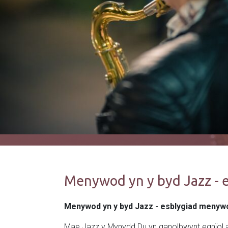
Menywod yn y byd Jazz -
Menywod yn y byd Jazz - esblygiad menyw
Mae Jazz y Mynydd Du yn ganolbwynt egnïol ar 