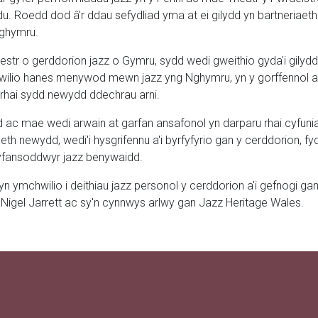
 Roedd dod â'r ddau sefydliad yma at ei gilydd yn bartneriaeth 
Nghymru.
str o gerddorion jazz o Gymru, sydd wedi gweithio gyda'i gilydd
chwilio hanes menywod mewn jazz yng Nghymru, yn y gorffennol 
'r rhai sydd newydd ddechrau arni.
c mae wedi arwain at garfan ansafonol yn darparu rhai cyfuniada
 newydd, wedi'i hysgrifennu a'i byrfyfyrio gan y cerddorion, fydd
hyfansoddwyr jazz benywaidd.
er yn ymchwilio i deithiau jazz personol y cerddorion a'i gefnog
igel Jarrett ac sy'n cynnwys arlwy gan Jazz Heritage Wales.