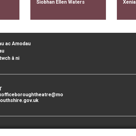
Siobhan Ellen Waters
Xenia
au ac Amodau
au
twch â ni
T
xofficeboroughtheatre@mo
outhshire.gov.uk