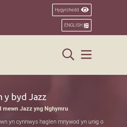
Hygyrchedd
ENGLISH
 y byd Jazz
d mewn Jazz yng Nghymru
hwn yn cynnwys haglen mnywod yn unig o