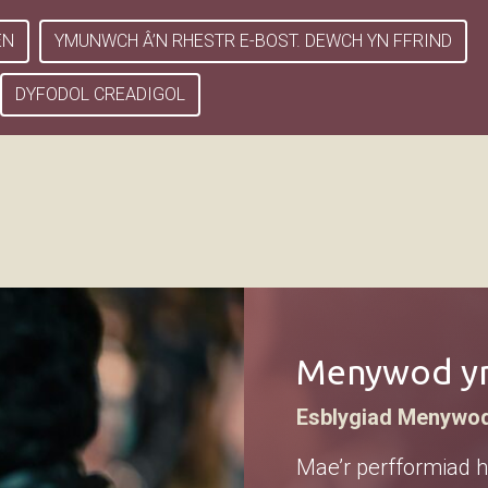
EN
YMUNWCH Â’N RHESTR E-BOST. DEWCH YN FFRIND
DYFODOL CREADIGOL
Menywod yn
Esblygiad Menywo
Mae’r perfformiad 