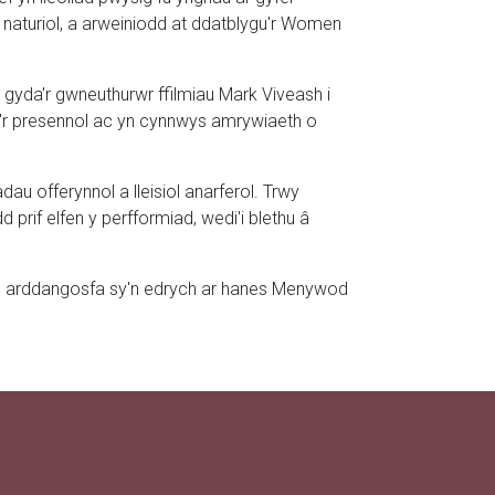
naturiol, a arweiniodd at ddatblygu'r Women
 gyda'r gwneuthurwr ffilmiau Mark Viveash i
a'r presennol ac yn cynnwys amrywiaeth o
u offerynnol a lleisiol anarferol. Trwy
 prif elfen y perfformiad, wedi'i blethu â
i gan arddangosfa sy'n edrych ar hanes Menywod