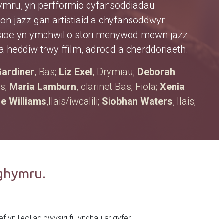
Gymru, yn perfformio cyfansoddiadau
ron jazz gan artistiaid a chyfansoddwyr
sioe yn ymchwilio stori menywod mewn jazz
heddiw trwy ffilm, adrodd a cherddoriaeth.
Gardiner
, Bas;
Liz Exel
, Drymiau;
Deborah
cs;
Maria Lamburn
, clarinet Bas, Fiola;
Xenia
e Williams
,llais/iwcalili;
Siobhan Waters
, llais;
ghymru.
 yn lleoliad pwysig fu ynghau ar gyfer