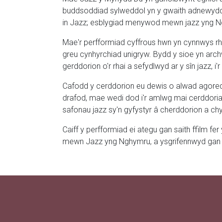
buddsoddiad sylweddol yn y gwaith adnewyddu.
in Jazz; esblygiad menywod mewn jazz yng 
Mae'r perfformiad cyffrous hwn yn cynnwys rhe
greu cynhyrchiad unigryw. Bydd y sioe yn ar
gerddorion o'r rhai a sefydlwyd ar y sîn jazz, i
Cafodd y cerddorion eu dewis o alwad agored a
drafod, mae wedi dod i'r amlwg mai cerddoriaeth
safonau jazz sy'n gyfystyr â cherddorion a c
Caiff y perfformiad ei ategu gan saith ffilm f
mewn Jazz yng Nghymru, a ysgrifennwyd gan N