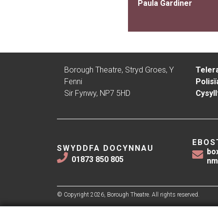
Paula Gardiner
Borough Theatre, Stryd Groes, Y
Teler
Fenni
Polisï
Sir Fynwy, NP7 5HD
Cysyll
EBOS
SWYDDFA DOCYNNAU
bo
01873 850 805
nm
© Copyright 2026, Borough Theatre. All rights reserved.