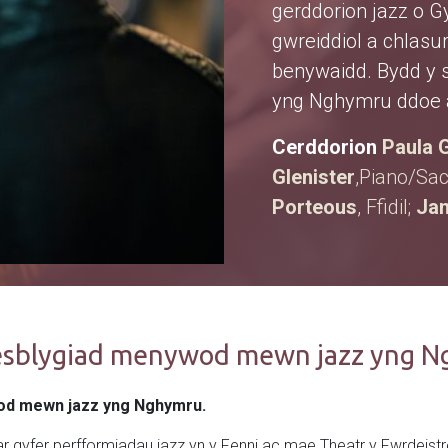
gerddorion jazz o 
gwreiddiol a chlasu
benywaidd. Bydd y 
yng Nghymru ddoe a 
Cerddorion
Paula 
Glenister
,Piano/Sa
Porteous
, Ffidil;
Jan
 esblygiad menywod mewn jazz yng N
od mewn jazz yng Nghymru.
gyfer perfformiadau jazz yn y Fenni ac mae Theatr y Fwrdeistref