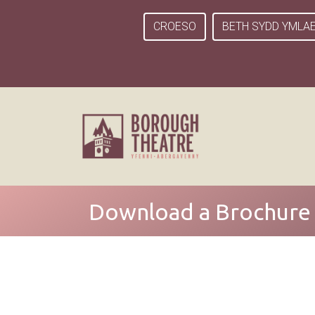
CROESO
BETH SYDD YMLA
Download a Brochure