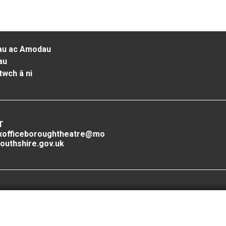
au ac Amodau
au
twch â ni
T
xofficeboroughtheatre@mo
outhshire.gov.uk
Cefnogwyd gan