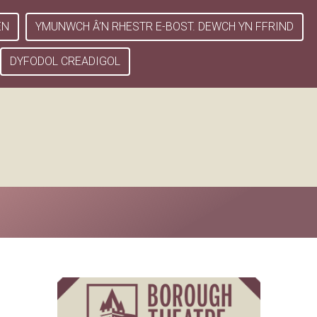
EN
YMUNWCH Â’N RHESTR E-BOST. DEWCH YN FFRIND
DYFODOL CREADIGOL