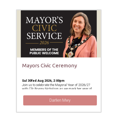
Mayors Civic Ceremony
Sul
30
fed
Aug
2026
,
2:00
pm
Join us to celebrate the Mayoral Year of 2026/27
with Cllr Bryony Nicholson as we mark her year of
office with the Mayoral Civic Service on Sunday
30th August 2026 at 2pm. For the first time, tickets
Darllen Mwy
are available for the public to jo