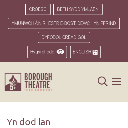
CROESO
BETH SYDD YMLAEN
YMUNWCH Â’N RHESTR E-BOST. DEWCH YN FFRIND
DYFODOL CREADIGOL
Hygyrchedd
ENGLISH
Yn dod lan