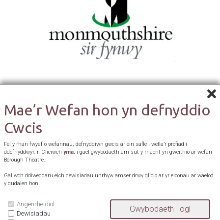
Mae’r Wefan hon yn defnyddio
Cwcis
Fel y rhan fwyaf o wefannau, defnyddiwn gwcis ar ein safle i wella’r profiad i
ddefnyddwyr. r. Cliciwch
yma.
i gael gwybodaeth am sut y maent yn gweithio ar wefan
Borough Theatre.
Gallwch ddiweddaru eich dewisiadau unrhyw amser drwy glicio ar yr eiconau ar waelod
y dudalen hon.
Angenrheidiol
Dewisiadau