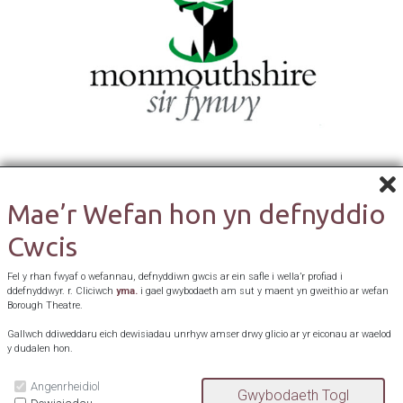
Mae’r Wefan hon yn defnyddio
Cwcis
Fel y rhan fwyaf o wefannau, defnyddiwn gwcis ar ein safle i wella’r profiad i
ddefnyddwyr. r. Cliciwch
yma.
i gael gwybodaeth am sut y maent yn gweithio ar wefan
Borough Theatre.
Gallwch ddiweddaru eich dewisiadau unrhyw amser drwy glicio ar yr eiconau ar waelod
y dudalen hon.
Angenrheidiol