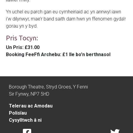
Yn uchel eu parch gan eu cymheiriaid ac yn annwyl iawn
i’w dilynwyr, mae’r band saith darn hwn yn ffenomen gyda’r
gorau yn y byd.
Pris Tocyn:
Un Pris
: £31.00
Booking Fee
Ffi Archebu: £1 lle bo'n berthnasol
Borough Theatre, Stryd Groes, Y Fenni
Sir Fynwy, NP7 5HD
Telerau ac Amodau
Polisïau
Cysylltwch â ni