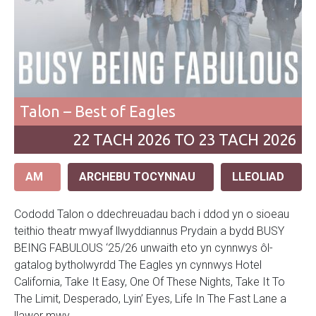
Talon – Best of Eagles
22
TACH
2026 TO 23
TACH
2026
AM
ARCHEBU TOCYNNAU
LLEOLIAD
Cododd Talon o ddechreuadau bach i ddod yn o sioeau
teithio theatr mwyaf llwyddiannus Prydain a bydd BUSY
BEING FABULOUS ‘25/26 unwaith eto yn cynnwys ôl-
gatalog bytholwyrdd The Eagles yn cynnwys Hotel
California, Take It Easy, One Of These Nights, Take It To
The Limit, Desperado, Lyin’ Eyes, Life In The Fast Lane a
llawer mwy.