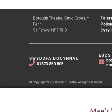
Borough Theatre, Stryd Groes, Y
Teler
Fenni
Polisï
Sir Fynwy, NP7 5HD
Cysyll
EBOS
SWYDDFA DOCYNNAU
bo
01873 850 805
nm
© Copyright 2026, Borough Theatre. All rights reserved.
Mae’r