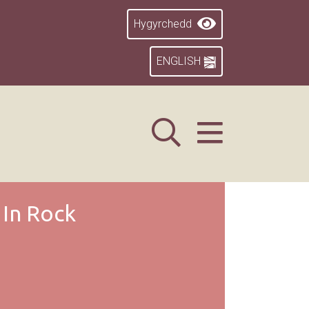
Hygyrchedd
ENGLISH
In Rock