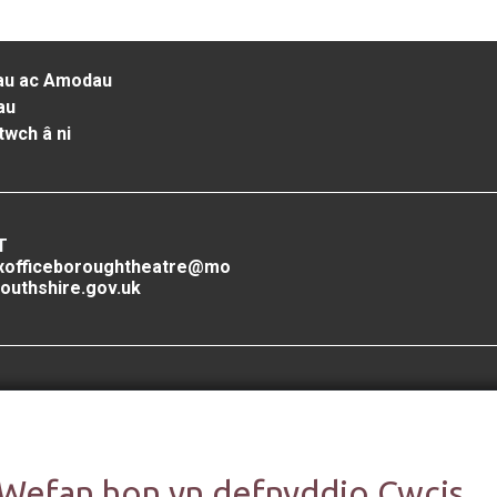
au ac Amodau
au
twch â ni
T
xofficeboroughtheatre@mo
outhshire.gov.uk
Cefnogwyd gan
 Wefan hon yn defnyddio Cwcis