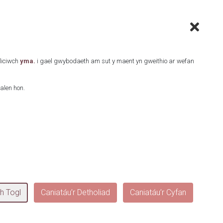
Cliciwch
yma.
i gael gwybodaeth am sut y maent yn gweithio ar wefan
alen hon.
^