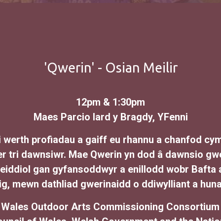
'Qwerin' - Osian Meilir
12pm & 1:30pm
Maes Parcio Iard y Bragdy, YFenni
 i werth profiadau a gaiff eu rhannu a chanfod 
 tri dawnsiwr. Mae Qwerin yn dod â dawnsio gwe
eiddiol gan gyfansoddwyr a enillodd wobr Bafta 
g, mewn dathliad gwerinaidd o ddiwylliant a huna
 Wales Outdoor Arts Commissioning Consortium a