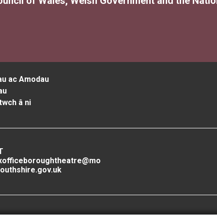
ouncil of Wales, Welsh Government and the Nation
au ac Amodau
au
twch â ni
T
xofficeboroughtheatre@mo
outhshire.gov.uk