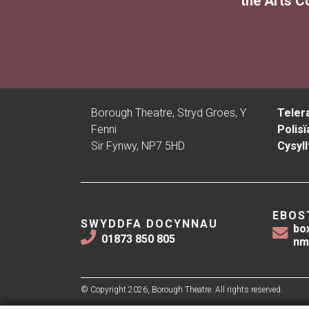
the Arts C
Borough Theatre, Stryd Groes, Y
Teler
Fenni
Polisï
Sir Fynwy, NP7 5HD
Cysyll
EBOS
SWYDDFA DOCYNNAU
bo
01873 850 805
nm
© Copyright 2026, Borough Theatre. All rights reserved.