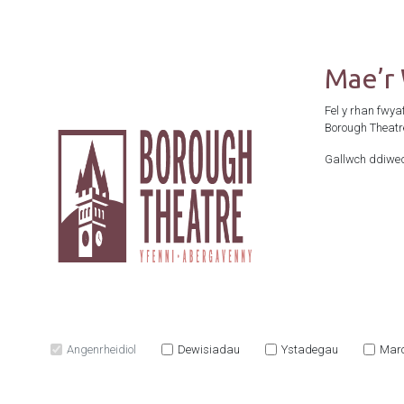
Mae’r
Fel y rhan fwya
Borough Theatr
Gallwch ddiwed
Angenrheidiol
Dewisiadau
Ystadegau
Mar