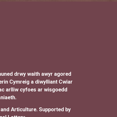
cymuned drwy waith awyr agored
rin Cymreig a diwylliant Cwiar
ac arlliw cyfoes ar wisgoedd
niaeth.
nd Articulture. Supported by