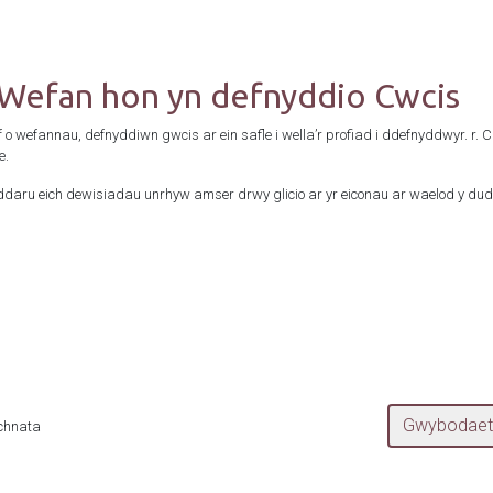
Cefnogwyd gan
 Wefan hon yn defnyddio Cwcis
f o wefannau, defnyddiwn gwcis ar ein safle i wella’r profiad i ddefnyddwyr. r. 
e.
daru eich dewisiadau unrhyw amser drwy glicio ar yr eiconau ar waelod y dud
chnata