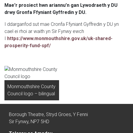
Mae'r prosiect hwn
ariannu’n
gan Lywodraeth y DU
drwy Gronfa Ffyniant Gyffredin y DU.
I ddarganfod sut mae Cronfa Ffyniant Gyffredin y DU yn
cael ei rhoi ar waith yn Sir Fynwy ewch
I
https://www.monmouthshire.gov.uk/uk-shared-
prosperity-fund-spf/
Monmouthshire County
Council logo – bilingual
Borough Theatre, Stryd Groes, Y Fenni
Sir Fynwy, NP7 5HD