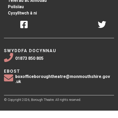
Telerau ac Amodau
Polisïau
Cysylltwch â ni
SWYDDFA DOCYNNAU
01873 850 805
EBOST
boxofficeboroughtheatre@monmouthshire.gov
.uk
© Copyright 2026, Borough Theatre. All rights reserved.