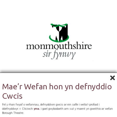
Mae’r Wefan hon yn defnyddio
Cwcis
Fel y rhan fwyaf o wefannau, defnyddiwn gwcis ar ein safle i wella’r profiad i
ddefnyddwyr. r. Cliciwch
yma.
i gael gwybodaeth am sut y maent yn gweithio ar wefan
Borough Theatre.