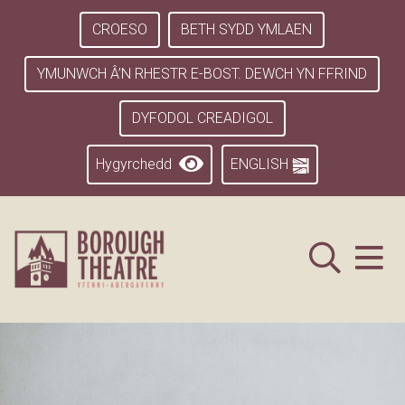
CROESO
BETH SYDD YMLAEN
YMUNWCH Â’N RHESTR E-BOST. DEWCH YN FFRIND
DYFODOL CREADIGOL
Hygyrchedd
ENGLISH