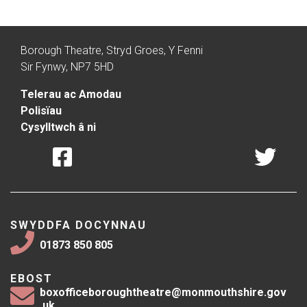
Borough Theatre, Stryd Groes, Y Fenni
Sir Fynwy, NP7 5HD
Telerau ac Amodau
Polisïau
Cysylltwch â ni
SWYDDFA DOCYNNAU
01873 850 805
EBOST
boxofficeboroughtheatre@monmouthshire.gov
.uk