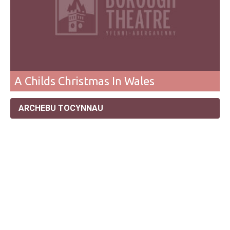
A Childs Christmas In Wales
ARCHEBU TOCYNNAU