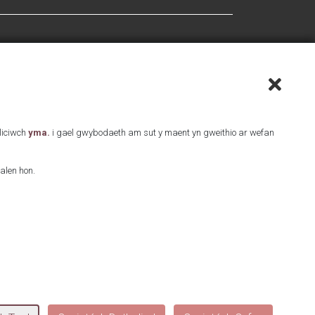
Cliciwch
yma.
i gael gwybodaeth am sut y maent yn gweithio ar wefan
alen hon.