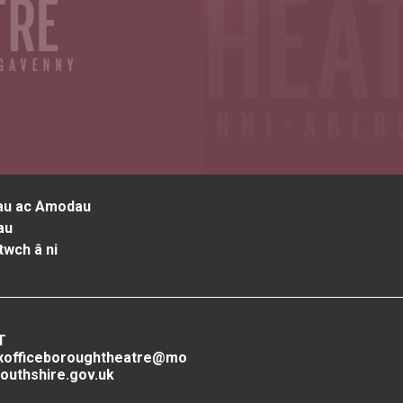
au ac Amodau
au
twch â ni
T
xofficeboroughtheatre@mo
outhshire.gov.uk