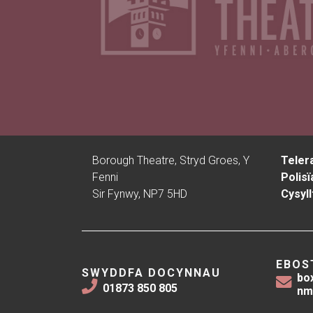
Borough Theatre, Stryd Groes, Y
Teler
Fenni
Polisï
Sir Fynwy, NP7 5HD
Cysyll
EBOS
SWYDDFA DOCYNNAU
bo
01873 850 805
nm