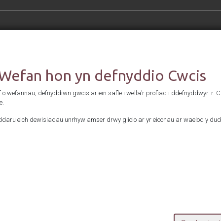
Cefnogwyd gan
 Wefan hon yn defnyddio Cwcis
f o wefannau, defnyddiwn gwcis ar ein safle i wella’r profiad i ddefnyddwyr. r. 
e.
daru eich dewisiadau unrhyw amser drwy glicio ar yr eiconau ar waelod y dud