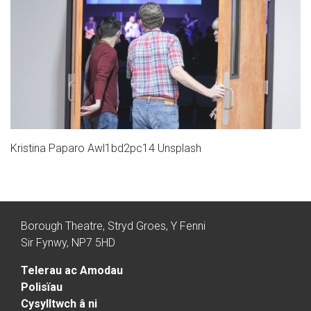
Kristina Paparo Awl1bd2pc14 Unsplash
Borough Theatre, Stryd Groes, Y Fenni
Sir Fynwy, NP7 5HD
Telerau ac Amodau
Polisïau
Cysylltwch â ni