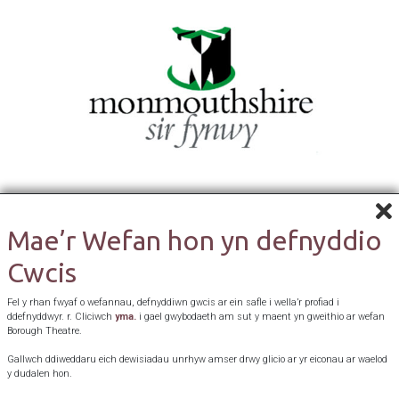
Mae’r Wefan hon yn defnyddio
Cwcis
Fel y rhan fwyaf o wefannau, defnyddiwn gwcis ar ein safle i wella’r profiad i
ddefnyddwyr. r. Cliciwch
yma.
i gael gwybodaeth am sut y maent yn gweithio ar wefan
Borough Theatre.
Gallwch ddiweddaru eich dewisiadau unrhyw amser drwy glicio ar yr eiconau ar waelod
y dudalen hon.