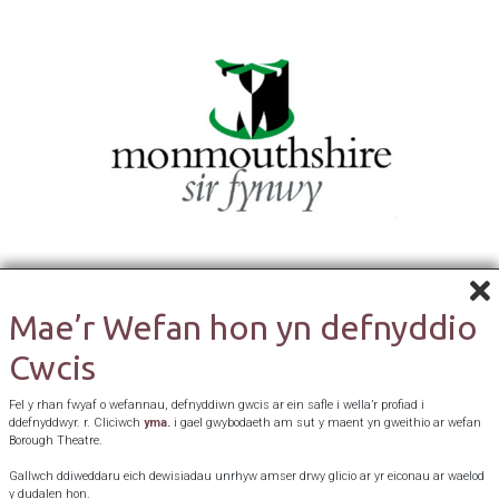
Mae’r Wefan hon yn defnyddio
Cwcis
Fel y rhan fwyaf o wefannau, defnyddiwn gwcis ar ein safle i wella’r profiad i
ddefnyddwyr. r. Cliciwch
yma.
i gael gwybodaeth am sut y maent yn gweithio ar wefan
Borough Theatre.
Gallwch ddiweddaru eich dewisiadau unrhyw amser drwy glicio ar yr eiconau ar waelod
y dudalen hon.