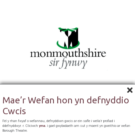
Mae’r Wefan hon yn defnyddio
Cwcis
Fel y rhan fwyaf o wefannau, defnyddiwn gwcis ar ein safle i wella’r profiad i
ddefnyddwyr. r. Cliciwch
yma.
i gael gwybodaeth am sut y maent yn gweithio ar wefan
Borough Theatre.