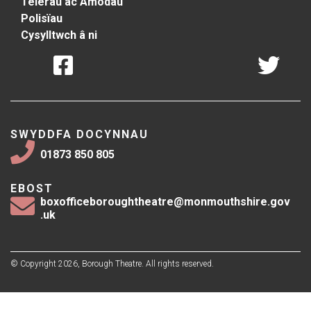
Telerau ac Amodau
Polisïau
Cysylltwch â ni
SWYDDFA DOCYNNAU
01873 850 805
EBOST
boxofficeboroughtheatre@monmouthshire.gov
.uk
© Copyright 2026, Borough Theatre. All rights reserved.