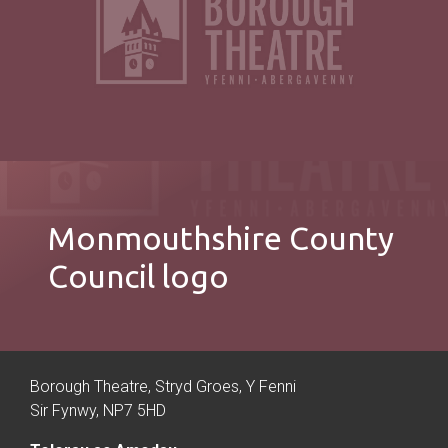
Monmouthshire County
Council logo
Borough Theatre, Stryd Groes, Y Fenni
Sir Fynwy, NP7 5HD