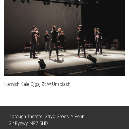
Hamish Kale Ojgsj Zt W Unsplash
Borough Theatre, Stryd Groes, Y Fenni
Sir Fynwy, NP7 5HD