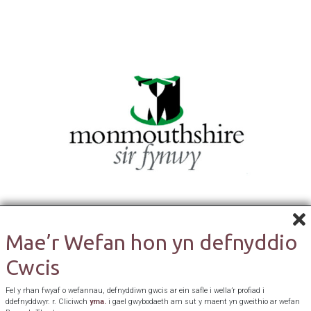
Mae’r Wefan hon yn defnyddio
Cwcis
Fel y rhan fwyaf o wefannau, defnyddiwn gwcis ar ein safle i wella’r profiad i
ddefnyddwyr. r. Cliciwch
yma.
i gael gwybodaeth am sut y maent yn gweithio ar wefan