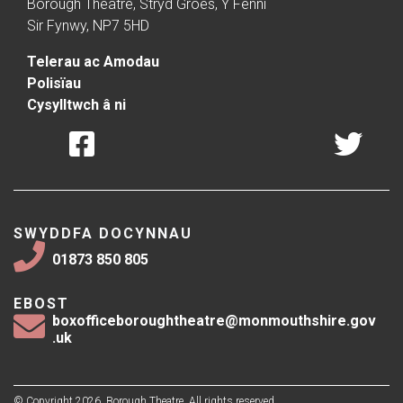
Borough Theatre, Stryd Groes, Y Fenni
Sir Fynwy, NP7 5HD
Telerau ac Amodau
Polisïau
Cysylltwch â ni
SWYDDFA DOCYNNAU
01873 850 805
EBOST
boxofficeboroughtheatre@monmouthshire.gov
.uk
© Copyright 2026, Borough Theatre. All rights reserved.