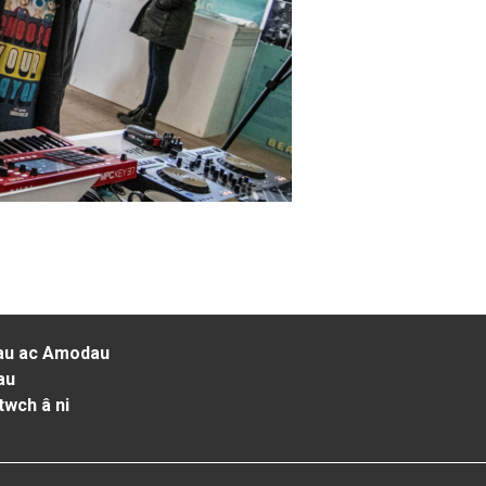
au ac Amodau
au
twch â ni