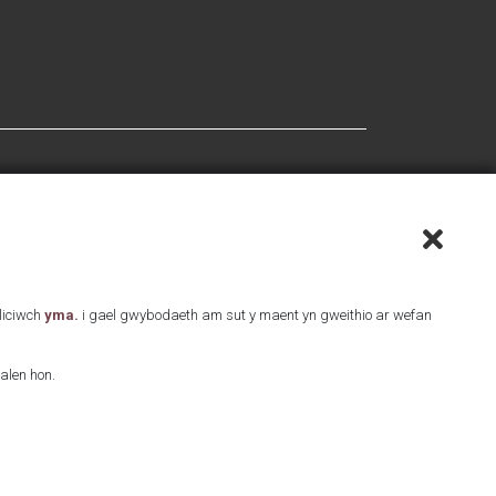
Cliciwch
yma.
i gael gwybodaeth am sut y maent yn gweithio ar wefan
alen hon.