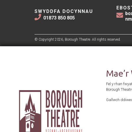
EBOS
SWYDDFA DOCYNNAU
bo
01873 850 805
nm
© Copyright 2026, Borough Theatre. All rights reserved.
Mae’r
Fel y rhan fwya
Borough Theatr
Gallwch ddiwed