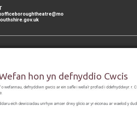
T
xofficeboroughtheatre@mo
outhshire.gov.uk
Cefnogwyd gan
 Wefan hon yn defnyddio Cwcis
f o wefannau, defnyddiwn gwcis ar ein safle i wella’r profiad i ddefnyddwyr. r. 
e.
daru eich dewisiadau unrhyw amser drwy glicio ar yr eiconau ar waelod y dud