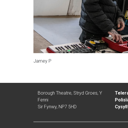
Jamey P
Borough Theatre, Stryd Groes, Y
Teler
Fenni
Polisï
Sir Fynwy, NP7 5HD
Cysyll