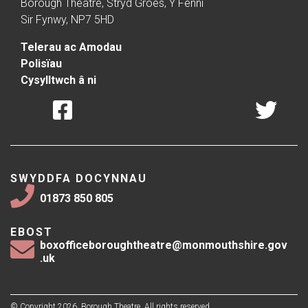
Borough Theatre, Stryd Groes, Y Fenni
Sir Fynwy, NP7 5HD
Telerau ac Amodau
Polisïau
Cysylltwch â ni
SWYDDFA DOCYNNAU
01873 850 805
EBOST
boxofficeboroughtheatre@monmouthshire.gov
.uk
© Copyright 2026, Borough Theatre. All rights reserved.