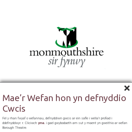
Mae’r Wefan hon yn defnyddio
Cwcis
Fel y rhan fwyaf o wefannau, defnyddiwn gwcis ar ein safle i wella’r profiad i
ddefnyddwyr. r. Cliciwch
yma.
i gael gwybodaeth am sut y maent yn gweithio ar wefan
Borough Theatre.