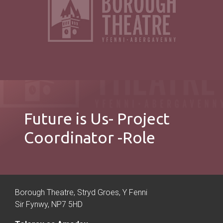
Future is Us- Project
Coordinator -Role
Borough Theatre, Stryd Groes, Y Fenni
Sir Fynwy, NP7 5HD