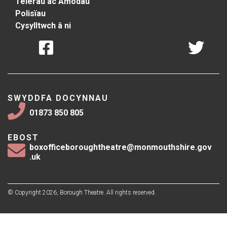
Telerau ac Amodau
Polisïau
Cysylltwch â ni
SWYDDFA DOCYNNAU
01873 850 805
EBOST
boxofficeboroughtheatre@monmouthshire.gov
.uk
© Copyright 2026, Borough Theatre. All rights reserved.