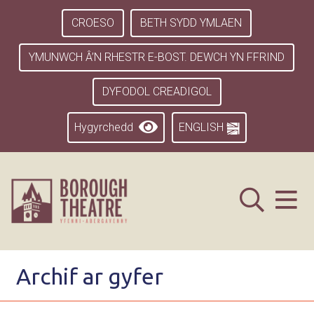
CROESO
BETH SYDD YMLAEN
YMUNWCH Â’N RHESTR E-BOST. DEWCH YN FFRIND
DYFODOL CREADIGOL
Hygyrchedd
ENGLISH
Archif ar gyfer