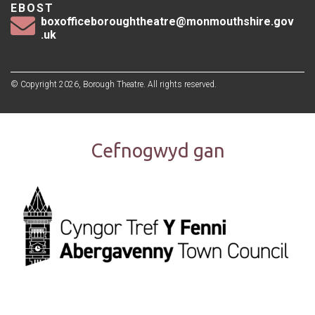
EBOST
boxofficeboroughtheatre@monmouthshire.gov
.uk
© Copyright 2026, Borough Theatre. All rights reserved.
Cefnogwyd gan