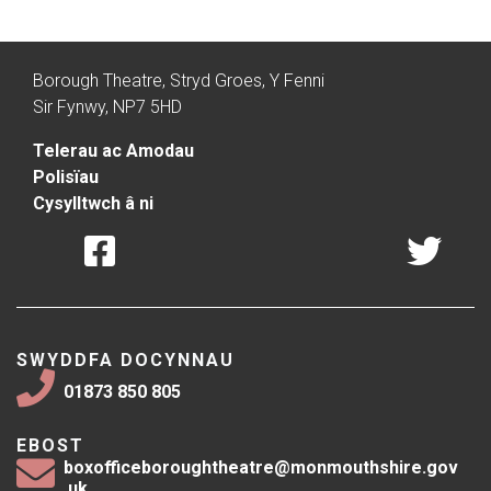
Borough Theatre, Stryd Groes, Y Fenni
Sir Fynwy, NP7 5HD
Telerau ac Amodau
Polisïau
Cysylltwch â ni
SWYDDFA DOCYNNAU
01873 850 805
EBOST
boxofficeboroughtheatre@monmouthshire.gov
.uk