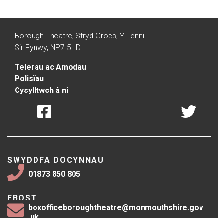
Borough Theatre, Stryd Groes, Y Fenni
Sir Fynwy, NP7 5HD
Telerau ac Amodau
Polisïau
Cysylltwch â ni
SWYDDFA DOCYNNAU
01873 850 805
EBOST
boxofficeboroughtheatre@monmouthshire.gov
.uk