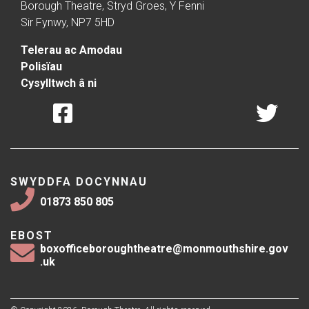
Borough Theatre, Stryd Groes, Y Fenni
Sir Fynwy, NP7 5HD
Telerau ac Amodau
Polisïau
Cysylltwch â ni
SWYDDFA DOCYNNAU
01873 850 805
EBOST
boxofficeboroughtheatre@monmouthshire.gov
.uk