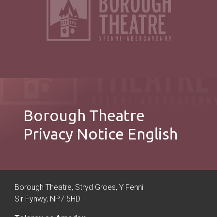
Borough Theatre
Privacy Notice English
Borough Theatre, Stryd Groes, Y Fenni
Sir Fynwy, NP7 5HD