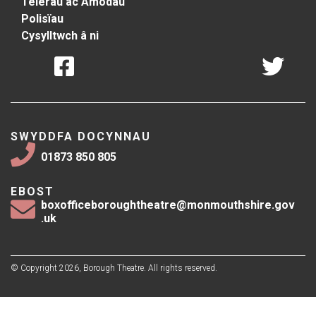
Telerau ac Amodau
Polisïau
Cysylltwch â ni
SWYDDFA DOCYNNAU
01873 850 805
EBOST
boxofficeboroughtheatre@monmouthshire.gov
.uk
© Copyright 2026, Borough Theatre. All rights reserved.