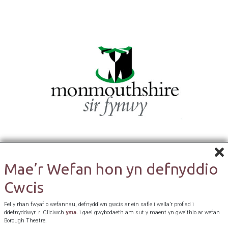
Mae’r Wefan hon yn defnyddio
Cwcis
Fel y rhan fwyaf o wefannau, defnyddiwn gwcis ar ein safle i wella’r profiad i
ddefnyddwyr. r. Cliciwch
yma.
i gael gwybodaeth am sut y maent yn gweithio ar wefan
Borough Theatre.