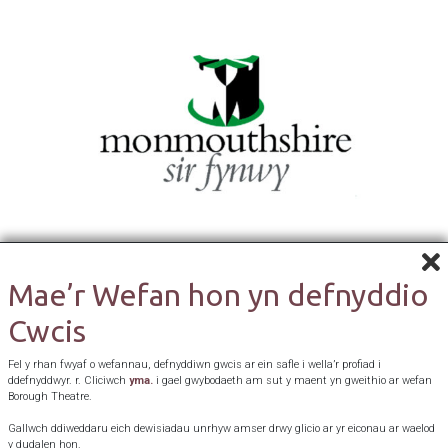
Mae’r Wefan hon yn defnyddio
Cwcis
Fel y rhan fwyaf o wefannau, defnyddiwn gwcis ar ein safle i wella’r profiad i
ddefnyddwyr. r. Cliciwch
yma.
i gael gwybodaeth am sut y maent yn gweithio ar wefan
Borough Theatre.
Gallwch ddiweddaru eich dewisiadau unrhyw amser drwy glicio ar yr eiconau ar waelod
y dudalen hon.