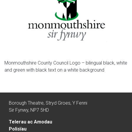
Monmouthshire County Council Logo – bilingual black, white
and green with black text on a white background
Borough Theatre, Stryd Groes, Y Fenni
Sir Fynwy, NP7 5HD
Telerau ac Amodau
Polisïau