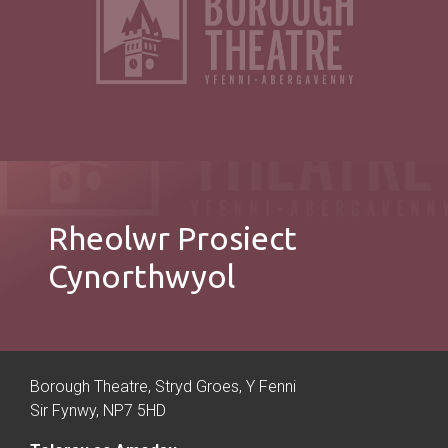
Rheolwr Prosiect
Cynorthwyol
Borough Theatre, Stryd Groes, Y Fenni
Sir Fynwy, NP7 5HD