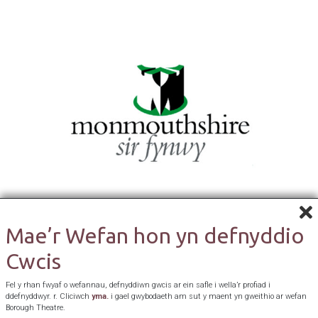
Mae’r Wefan hon yn defnyddio
Cwcis
Fel y rhan fwyaf o wefannau, defnyddiwn gwcis ar ein safle i wella’r profiad i
ddefnyddwyr. r. Cliciwch
yma.
i gael gwybodaeth am sut y maent yn gweithio ar wefan
Borough Theatre.