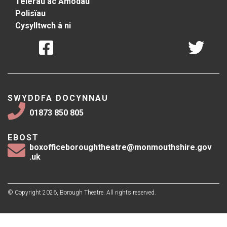
Telerau ac Amodau
Polisïau
Cysylltwch â ni
SWYDDFA DOCYNNAU
01873 850 805
EBOST
boxofficeboroughtheatre@monmouthshire.gov
.uk
© Copyright 2026, Borough Theatre. All rights reserved.