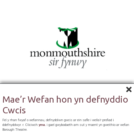
Mae’r Wefan hon yn defnyddio
Cwcis
Fel y rhan fwyaf o wefannau, defnyddiwn gwcis ar ein safle i wella’r profiad i
ddefnyddwyr. r. Cliciwch
yma.
i gael gwybodaeth am sut y maent yn gweithio ar wefan
Borough Theatre.