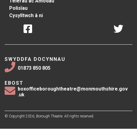
Telerau ac Amodau
Polisïau
Cysylltwch â ni
SWYDDFA DOCYNNAU
01873 850 805
EBOST
boxofficeboroughtheatre@monmouthshire.gov
.uk
© Copyright 2026, Borough Theatre. All rights reserved.