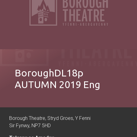
BoroughDL18p
AUTUMN 2019 Eng
Borough Theatre, Stryd Groes, Y Fenni
Sir Fynwy, NP7 5HD