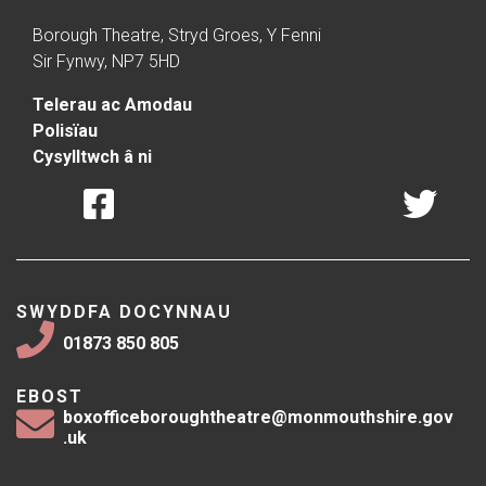
Borough Theatre, Stryd Groes, Y Fenni
Sir Fynwy, NP7 5HD
Telerau ac Amodau
Polisïau
Cysylltwch â ni
SWYDDFA DOCYNNAU
01873 850 805
EBOST
boxofficeboroughtheatre@monmouthshire.gov
.uk