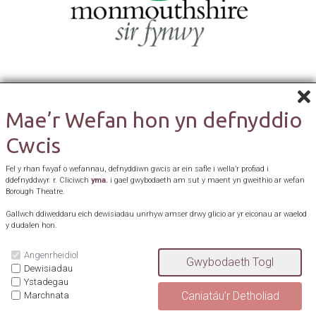
Mae’r Wefan hon yn defnyddio
Cwcis
Fel y rhan fwyaf o wefannau, defnyddiwn gwcis ar ein safle i wella’r profiad i
ddefnyddwyr. r. Cliciwch
yma.
i gael gwybodaeth am sut y maent yn gweithio ar wefan
Borough Theatre.
Gallwch ddiweddaru eich dewisiadau unrhyw amser drwy glicio ar yr eiconau ar waelod
y dudalen hon.
Angenrheidiol
Dewisiadau
Ystadegau
Marchnata