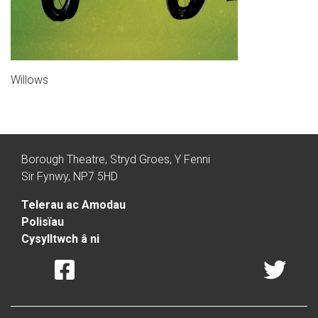
Willows
Borough Theatre, Stryd Groes, Y Fenni
Sir Fynwy, NP7 5HD
Telerau ac Amodau
Polisïau
Cysylltwch â ni